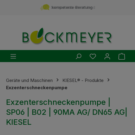
Zum Hauptinhalt springen
Service aus einer Hand
kompetente Beratung
Du hast 0 Produ
Ware
Geräte und Maschinen
KIESEL® - Produkte
Exzenterschneckenpumpe
Exzenterschneckenpumpe |
SP06 | B02 | 90MA AG/ DN65 AG|
KIESEL