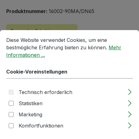
Produktnummer:
16002-90MA/DN65
Passendes Zubehör anzeigen
Cookie-Voreinstellungen
Diese Website verwendet Cookies, um eine bestmögliche E
Diese Website verwendet Cookies, um eine
bestmögliche Erfahrung bieten zu können.
Mehr
Informationen ...
Cookie-Voreinstellungen
Technisch erforderlich
Statistiken
Produktgalerie überspringen
Accessory Items
Marketing
Komfortfunktionen