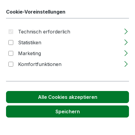
Passendes Zubehör anzeigen
Cookie-Voreinstellungen
Technisch erforderlich
Statistiken
Marketing
Komfortfunktionen
Produktgalerie überspringen
Kunden haben sich auch angesehen
Alle Cookies akzeptieren
Speichern