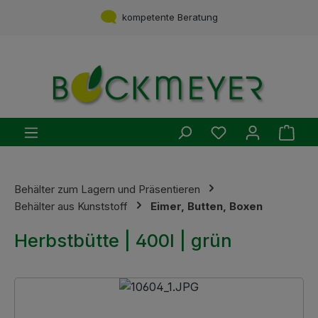
Zum Hauptinhalt springen
Service aus einer Hand
kompetente Beratung
Du hast 0 Produ
Ware
Behälter zum Lagern und Präsentieren
Behälter aus Kunststoff
Eimer, Butten, Boxen
Herbstbütte | 400l | grün
Bildergalerie überspringen