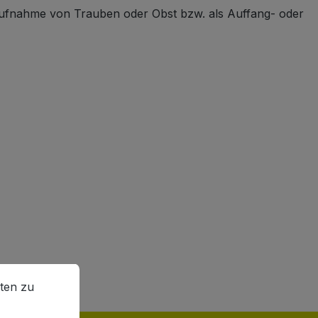
 Aufnahme von Trauben oder Obst bzw. als Auffang- oder
en zu können.
Mehr Informationen ...
ten zu