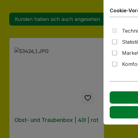
Cookie-Vor
Kunden haben sich auch angesehen
Techni
Produktgalerie überspringen
Statist
Market
Komfor
Obst- und Traubenbox | 40l | rot