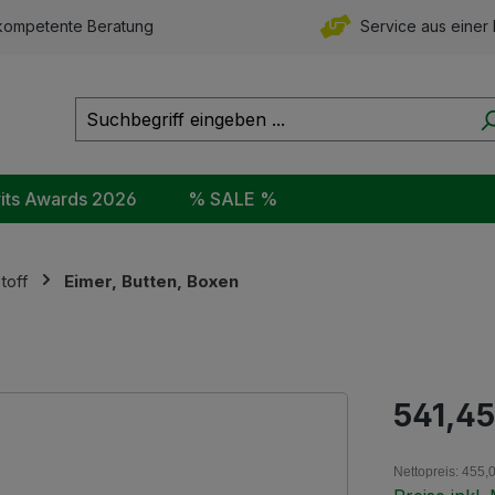
ompetente Beratung
Service aus einer
rits Awards 2026
% SALE %
toff
Eimer, Butten, Boxen
Regulärer Pr
541,45
Nettopreis: 455,