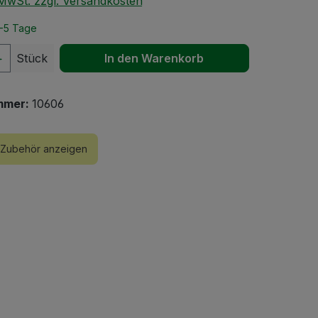
. MwSt. zzgl. Versandkosten
2-5 Tage
 Anzahl: Gib den gewünschten Wert ein 
Stück
In den Warenkorb
mmer:
10606
Zubehör anzeigen