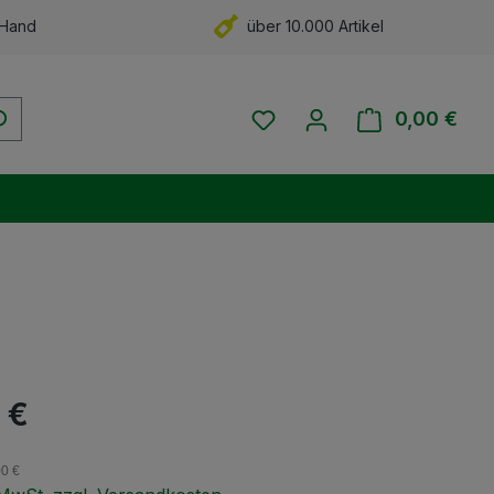
 Hand
über 10.000 Artikel
Du hast 0 Produkte auf 
0,00 €
Ware
eis:
 €
00 €