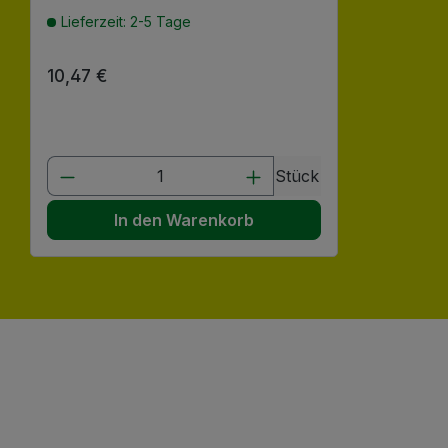
Lieferzeit: 2-5 Tage
Regulärer Preis:
10,47 €
Produkt Anzahl: Gib den gewünscht
Stück
In den Warenkorb