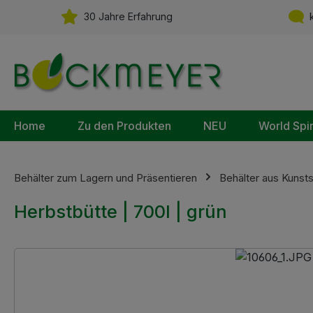
m Hauptinhalt springen
Zur Suche springen
Zur Hauptnavigation springen
30 Jahre Erfahrung
k
Home
Zu den Produkten
NEU
World Spi
Behälter zum Lagern und Präsentieren
Behälter aus Kunsts
Herbstbütte | 700l | grün
Bildergalerie überspringen