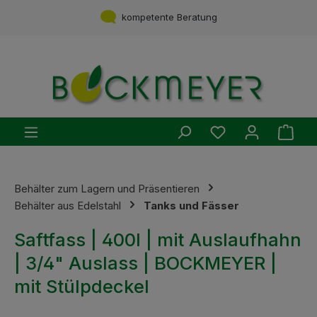
Zum Hauptinhalt springen
Service aus einer Hand
kompetente Beratung
Du hast 0 Produ
Ware
Behälter zum Lagern und Präsentieren
Behälter aus Edelstahl
Tanks und Fässer
Saftfass | 400l | mit Auslaufhahn
| 3/4" Auslass | BOCKMEYER |
mit Stülpdeckel