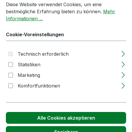
Diese Website verwendet Cookies, um eine
Produkt Anzahl: Gib den gewünschten We
Stück
In den Warenkorb
bestmögliche Erfahrung bieten zu können.
Mehr
Informationen ...
Produktnummer:
65318
Cookie-Voreinstellungen
Passendes Zubehör anzeigen
Technisch erforderlich
Statistiken
Marketing
Komfortfunktionen
Alle Cookies akzeptieren
Produktgalerie überspringen
Accessory Items