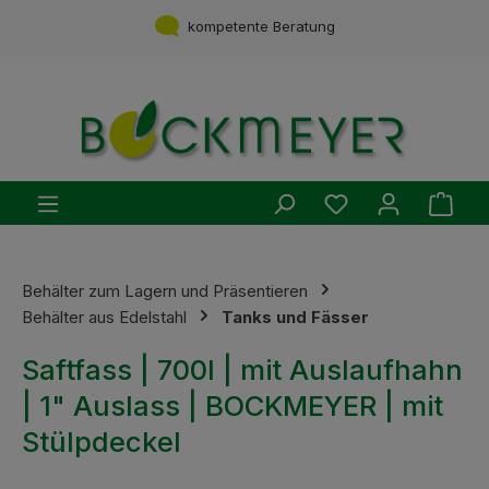
Zum Hauptinhalt springen
Service aus einer Hand
kompetente Beratung
Du hast 0 Produ
Ware
Behälter zum Lagern und Präsentieren
Behälter aus Edelstahl
Tanks und Fässer
Saftfass | 700l | mit Auslaufhahn
| 1" Auslass | BOCKMEYER | mit
Stülpdeckel