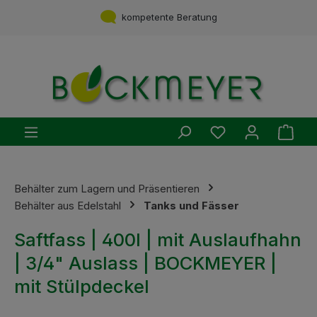
Zum Hauptinhalt springen
Service aus einer Hand
kompetente Beratung
Du hast 0 Produ
Ware
Behälter zum Lagern und Präsentieren
Behälter aus Edelstahl
Tanks und Fässer
Saftfass | 400l | mit Auslaufhahn
| 3/4" Auslass | BOCKMEYER |
mit Stülpdeckel