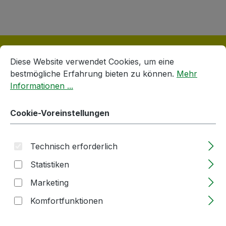
Cookie-Voreinstellungen
Diese Website verwendet Cookies, um eine bestmögliche E
Diese Website verwendet Cookies, um eine
bestmögliche Erfahrung bieten zu können.
Mehr
Informationen ...
Produktgalerie überspringen
Accessory Items
Cookie-Voreinstellungen
Technisch erforderlich
Statistiken
Marketing
Komfortfunktionen