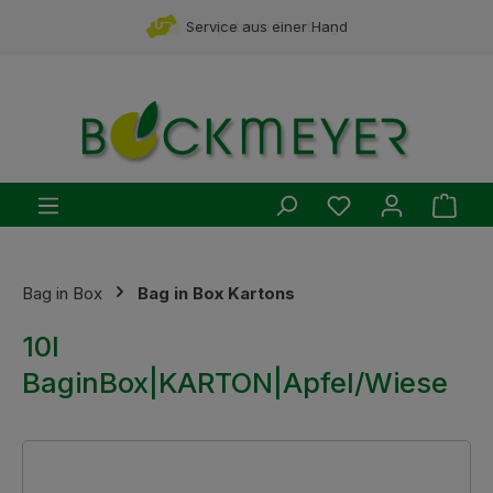
Zum Hauptinhalt springen
Service aus einer Hand
Du hast 0 Produ
Ware
Bag in Box
Bag in Box Kartons
10l
BaginBox|KARTON|Apfel/Wiese
Bildergalerie überspringen