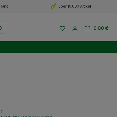
 Hand
über 10.000 Artikel
Du hast 0 Produkte auf 
0,00 €
Ware
eis:
 €