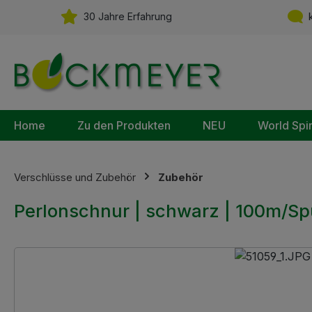
m Hauptinhalt springen
Zur Suche springen
Zur Hauptnavigation springen
30 Jahre Erfahrung
k
Home
Zu den Produkten
NEU
World Spi
Verschlüsse und Zubehör
Zubehör
Perlonschnur | schwarz | 100m/Sp
Bildergalerie überspringen