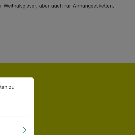
er Weithalsgläser, aber auch für Anhängeetiketten,
en zu können.
Mehr Informationen ...
ten zu