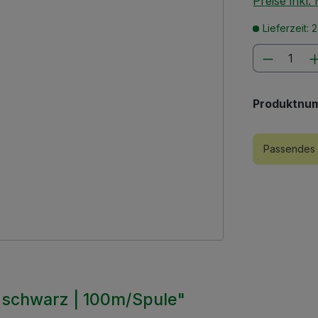
Preise inkl
Lieferzeit: 
Produkt
Produktnu
Passendes 
 schwarz | 100m/Spule"