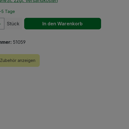
. MwSt. zzgl. Versandkosten
2-5 Tage
 Anzahl: Gib den gewünschten Wert ein 
Stück
In den Warenkorb
mmer:
51059
Zubehör anzeigen