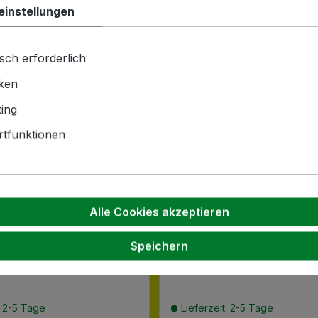
einstellungen
sch erforderlich
iken
ing
tfunktionen
Alle Cookies akzeptieren
Speichern
her | ELEMENTS | 465ml
ZALTO | Dekanter | 1450m
bronze
Axium | Denk Art
: 2-5 Tage
Lieferzeit: 2-5 Tage