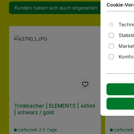
Cookie-Vor
Kunden haben sich auch angesehen
Techni
Produktgalerie überspringen
Statist
Market
Komfor
Trinkbecher | ELEMENTS | 465ml
Trinkbec
| schwarz / gold
| weiß / 
Lieferzeit: 2-5 Tage
Lieferzeit