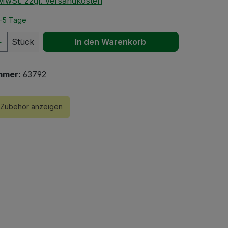
. MwSt. zzgl. Versandkosten
2-5 Tage
 Anzahl: Gib den gewünschten Wert ein 
Stück
In den Warenkorb
mmer:
63792
Zubehör anzeigen