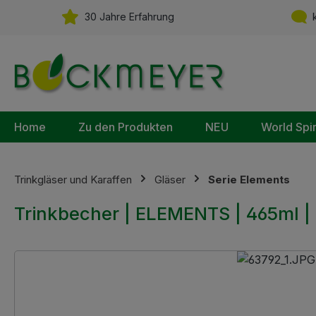
m Hauptinhalt springen
Zur Suche springen
Zur Hauptnavigation springen
30 Jahre Erfahrung
k
Home
Zu den Produkten
NEU
World Spi
Trinkgläser und Karaffen
Gläser
Serie Elements
Trinkbecher | ELEMENTS | 465ml |
Bildergalerie überspringen