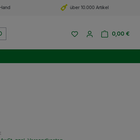
 Hand
über 10.000 Artikel
Du hast 0 Produkte auf 
0,00 €
Ware
eis:
€