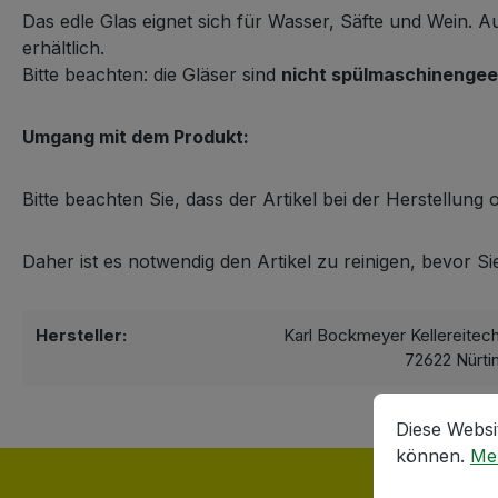
Das edle Glas eignet sich für Wasser, Säfte und Wein.
erhältlich.
Bitte beachten: die Gläser sind
nicht spülmaschinengee
Umgang mit dem Produkt:
Bitte beachten Sie, dass der Artikel bei der Herstellun
Daher ist es notwendig den Artikel zu reinigen, bevor S
Hersteller:
Karl Bockmeyer Kellereitec
72622 Nürti
Cookie-Vorein
Diese Website
Diese Websi
können.
Meh