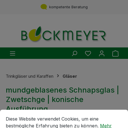
Zum Hauptinhalt springen
kompetente Beratung
Du hast 0 Produ
Ware
Trinkgläser und Karaffen
Gläser
mundgeblasenes Schnapsglas |
Zwetschge | konische
Ausführung
Cookie-Voreinstellungen
Diese Website verwendet Cookies, um eine bestmögliche E
Diese Website verwendet Cookies, um eine
bestmögliche Erfahrung bieten zu können.
Mehr
Bildergalerie überspringen