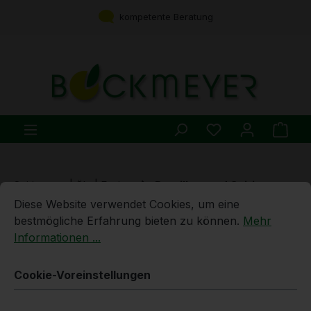
Zum Hauptinhalt springen
kompetente Beratung
Du hast 0 Produ
Ware
Spirituosen | Öle | Essige
Destillate und Spirituosen
Cookie-Voreinstellungen
Diese Website verwendet Cookies, um eine bestmögliche E
Diese Website verwendet Cookies, um eine
5l | Zibartenwasser | 40% vol.
bestmögliche Erfahrung bieten zu können.
Mehr
Alk.
Informationen ...
Cookie-Voreinstellungen
Bildergalerie überspringen