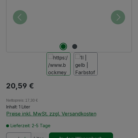
Regulärer Preis:
20,59 €
Nettopreis: 17,30 €
Inhalt:
1 Liter
Preise inkl. MwSt. zzgl. Versandkosten
Lieferzeit: 2-5 Tage
Produkt Anzahl: Gib den gewünschten We