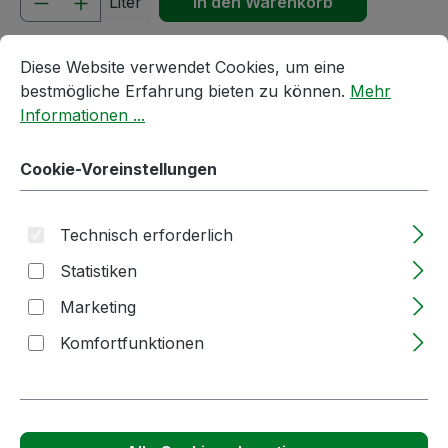
Liter
In den Warenkorb
Cookie-Voreinstellungen
Diese Website verwendet Cookies, um eine bestmögliche E
Produktnummer:
65417
Diese Website verwendet Cookies, um eine
bestmögliche Erfahrung bieten zu können.
Mehr
Informationen ...
Passendes Zubehör anzeigen
Cookie-Voreinstellungen
Technisch erforderlich
Statistiken
Marketing
Komfortfunktionen
Produktgalerie überspringen
Kunden haben sich auch angesehen