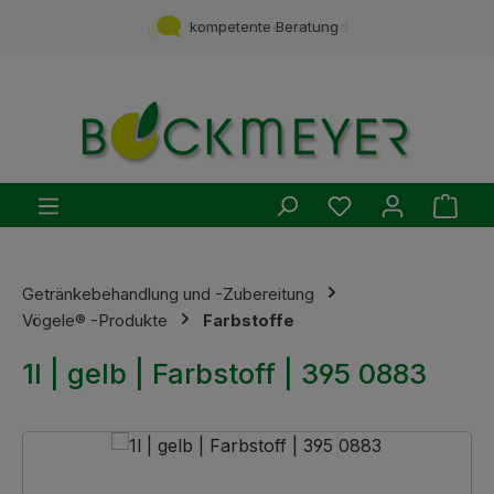
Zum Hauptinhalt springen
Service aus einer Hand
kompetente Beratung
Du hast 0 Produ
Ware
Getränkebehandlung und -Zubereitung
Vögele® -Produkte
Farbstoffe
1l | gelb | Farbstoff | 395 0883
Bildergalerie überspringen