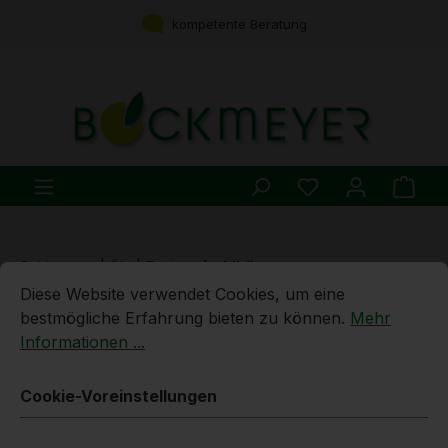
Zum Hauptinhalt springen
kompetente Beratung
Du hast 0 Produ
Ware
Spirituosen | Öle | Essige
Liköre
Cookie-Voreinstellungen
Diese Website verwendet Cookies, um eine bestmögliche E
Diese Website verwendet Cookies, um eine
5l | Lebkuchen-Sahne-Likör |
bestmögliche Erfahrung bieten zu können.
Mehr
17% vol. Alk.
Informationen ...
Cookie-Voreinstellungen
Bildergalerie überspringen