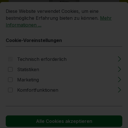
Cookie-Voreinstellungen
Diese Website verwendet Cookies, um eine bestmögliche E
Diese Website verwendet Cookies, um eine
bestmögliche Erfahrung bieten zu können.
Mehr
Informationen ...
5l | Williamsbrand DEUTSCH | 40% vol.
Cookie-Voreinstellungen
Alk.
Technisch erforderlich
Lieferzeit: 2-5 Tage
Statistiken
Regulärer Preis:
89,19 €
Marketing
Komfortfunktionen
Produkt Anzahl: Gib den gewünschten
KANISTER
In den Warenkorb
Alle Cookies akzeptieren