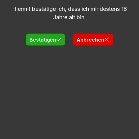
Hiermit bestätige ich, dass ich mindestens 18
Jahre alt bin.
Bestätigen
Abbrechen
5l | Essig | Balsamico |RI |Superieur | 6%
Säure
Lieferzeit: 2-5 Tage
Regulärer Preis:
105,93 €
Produkt Anzahl: Gib den gewünschten
KANISTER