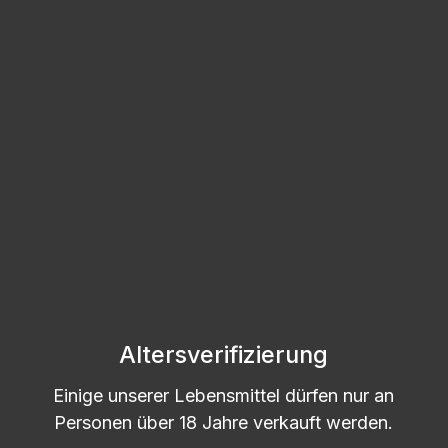
5l Glasballon | VA-Ablass | OHNE
VERSCHLUSS
Lieferzeit: 2-5 Tage
Regulärer Preis:
33,83 €
Größere Mengen ab
30,44 €
Produkt Anzahl: Gib den gewünschten
Stück
In den Warenkorb
Altersverifizierung
Einige unserer Lebensmittel dürfen nur an
Personen über 18 Jahre verkauft werden.