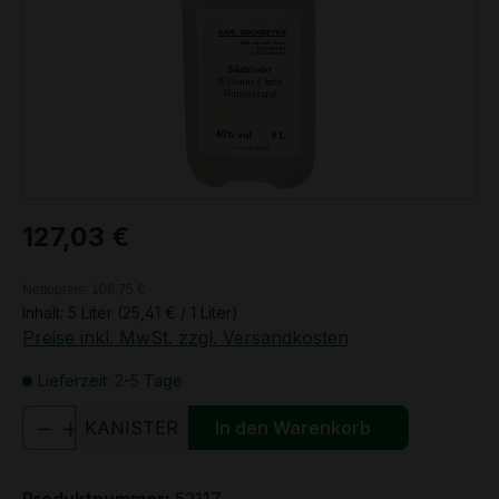
Regulärer Preis:
127,03 €
Nettopreis: 106,75 €
Inhalt:
5 Liter
(25,41 € / 1 Liter)
Preise inkl. MwSt. zzgl. Versandkosten
Lieferzeit: 2-5 Tage
Produkt Anzahl: Gib den gewünschten We
KANISTER
In den Warenkorb
Produktnummer:
52117