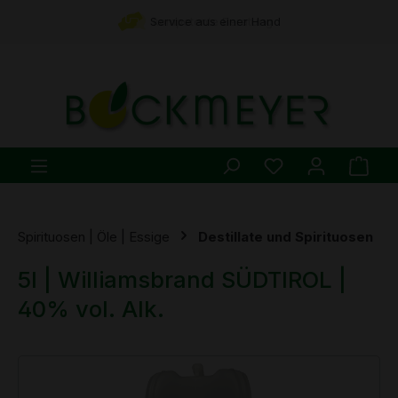
Zum Hauptinhalt springen
Service aus einer Hand
kompetente Beratung
Du hast 0 Produ
Ware
Spirituosen | Öle | Essige
Destillate und Spirituosen
5l | Williamsbrand SÜDTIROL |
40% vol. Alk.
Bildergalerie überspringen