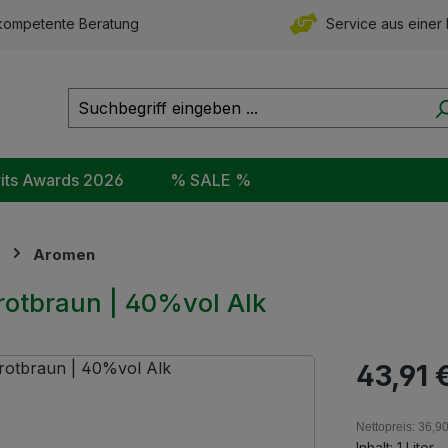
ompetente Beratung
Service aus einer
rits Awards 2026
% SALE %
e
Aromen
 rotbraun | 40%vol Alk
Regulärer Pr
43,91 
Nettopreis: 36,9
Inhalt:
1 Liter