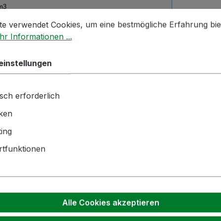
m3
stellungen
 verwendet Cookies, um eine bestmögliche Erfahrung biet
te verwendet Cookies, um eine bestmögliche Erfahrung bie
m3
r Informationen ...
einstellungen
sch erforderlich
iken
ing
tfunktionen
Alle Cookies akzeptieren