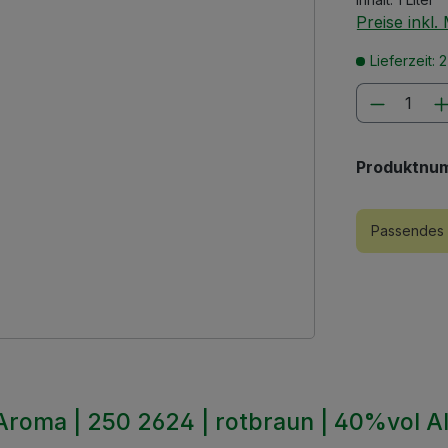
Preise inkl
Lieferzeit: 
Produkt
Produktnu
Passendes 
 Aroma | 250 2624 | rotbraun | 40%vol A