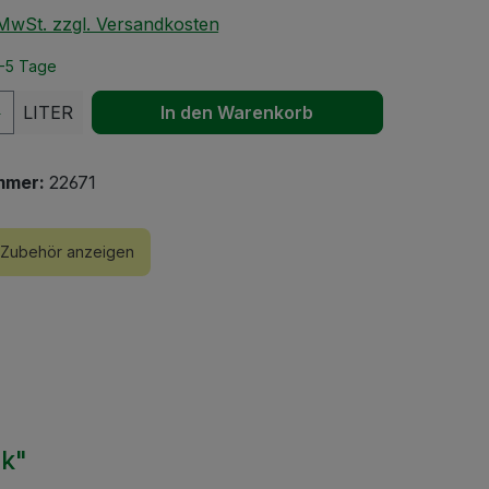
. MwSt. zzgl. Versandkosten
2-5 Tage
 Anzahl: Gib den gewünschten Wert ein 
LITER
In den Warenkorb
mmer:
22671
Zubehör anzeigen
lk"