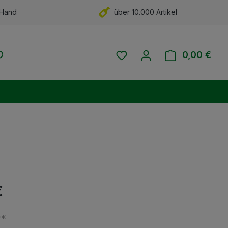
 Hand
über 10.000 Artikel
Du hast 0 Produkte auf 
0,00 €
Ware
eis:
€
0 €