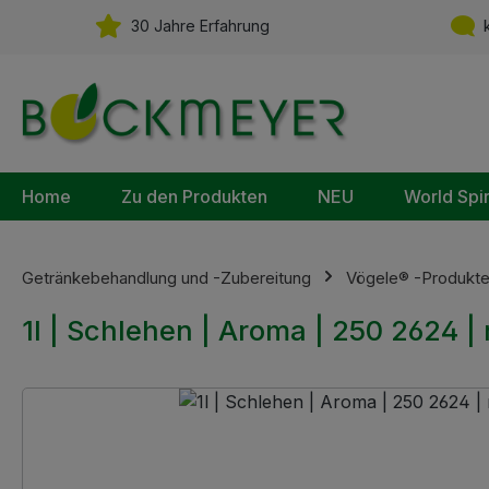
m Hauptinhalt springen
Zur Suche springen
Zur Hauptnavigation springen
30 Jahre Erfahrung
k
Home
Zu den Produkten
NEU
World Spi
Getränkebehandlung und -Zubereitung
Vögele® -Produkt
1l | Schlehen | Aroma | 250 2624 |
Bildergalerie überspringen