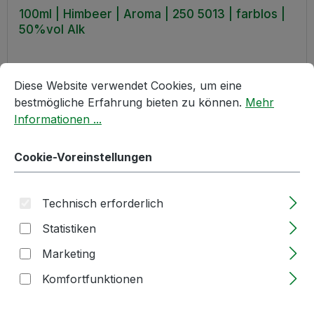
100ml | Himbeer | Aroma | 250 5013 | farblos |
50%vol Alk
Cookie-Voreinstellungen
Diese Website verwendet Cookies, um eine bestmögliche E
Lieferzeit: 2-5 Tage
Diese Website verwendet Cookies, um eine
bestmögliche Erfahrung bieten zu können.
Mehr
Regulärer Preis:
11,90 €
Informationen ...
Cookie-Voreinstellungen
Produkt Anzahl: Gib den gewünschten W
100ml Flasche
Technisch erforderlich
In den Warenkorb
Statistiken
Marketing
Komfortfunktionen