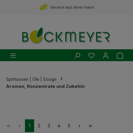
Zum Hauptinhalt springen
Service aus einer Hand
kompetente Beratung
Du hast 0 Produ
Ware
Spirituosen | Öle | Essige
Aromen, Konzentrate und Zubehör
Seite
Seite
Seite
Seite
Seite
1
2
3
4
5