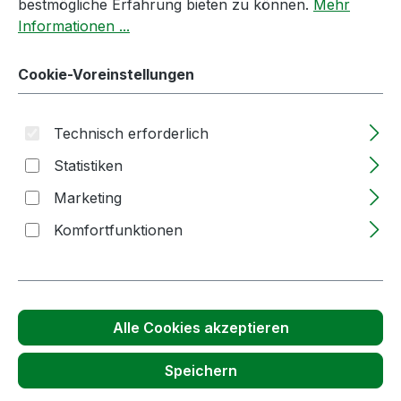
bestmögliche Erfahrung bieten zu können.
Mehr
Informationen ...
Cookie-Voreinstellungen
Technisch erforderlich
100ml | Birnen | Aroma | WILLIAMS | 250
2453 | farblos | 50%vol Alk
Statistiken
Marketing
Lieferzeit: 2-5 Tage
Komfortfunktionen
Regulärer Preis:
11,90 €
Alle Cookies akzeptieren
Produkt Anzahl: Gib den gewünschten
100ml Flasche
Speichern
In den Warenkorb