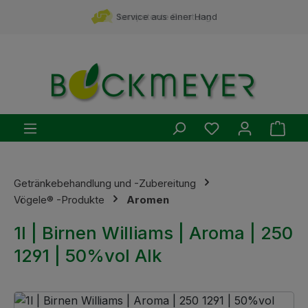
Zum Hauptinhalt springen
Service aus einer Hand
kompetente Beratung
Du hast 0 Produ
Ware
Getränkebehandlung und -Zubereitung
Vögele® -Produkte
Aromen
1l | Birnen Williams | Aroma | 250
1291 | 50%vol Alk
Bildergalerie überspringen