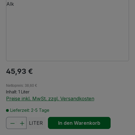
Regulärer Preis:
45,93 €
Nettopreis: 38,60 €
Inhalt:
1 Liter
Preise inkl. MwSt. zzgl. Versandkosten
Lieferzeit: 2-5 Tage
Produkt Anzahl: Gib den gewünschten We
LITER
In den Warenkorb