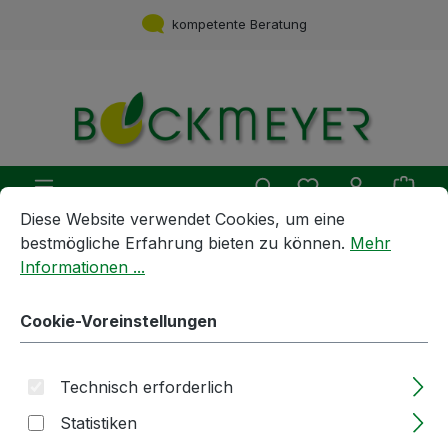
Zum Hauptinhalt springen
kompetente Beratung
Du hast 0 Produ
Ware
Cookie-Voreinstellungen
Diese Website verwendet Cookies, um eine bestmögliche E
Diese Website verwendet Cookies, um eine
bestmögliche Erfahrung bieten zu können.
Mehr
Getränkebehandlung und -Zubereitung
Informationen ...
Filterschichten
Cookie-Voreinstellungen
Filterschichten | 40x40cm |
ACF7 | Kohleschicht | Beco |
Technisch erforderlich
25Stk / Pack
Statistiken