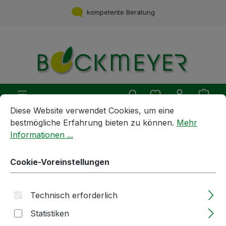
Zum Hauptinhalt springen
kompetente Beratung
Du hast 0 Produ
Ware
Cookie-Voreinstellungen
Diese Website verwendet Cookies, um eine bestmögliche E
Diese Website verwendet Cookies, um eine
bestmögliche Erfahrung bieten zu können.
Mehr
Getränkebehandlung und -Zubereitung
Informationen ...
Produkte der Firma BEGEROW
Cookie-Voreinstellungen
Filterschichten | 40x40cm | 550 |
Becopad | 100Stk / Karton | nur
Technisch erforderlich
als Karton bestellbar
Statistiken