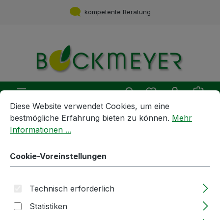
Zum Hauptinhalt springen
kompetente Beratung
Du hast 0 Produ
Ware
Cookie-Voreinstellungen
Diese Website verwendet Cookies, um eine bestmögliche E
Diese Website verwendet Cookies, um eine
bestmögliche Erfahrung bieten zu können.
Mehr
Informationen ...
Getränkebehandlung und -Zubereitung
Filterschichten
Cookie-Voreinstellungen
Filterschichten | 40x40cm | A20
| select | Beco | 25Stk / Pack
Technisch erforderlich
Statistiken
Bildergalerie überspringen