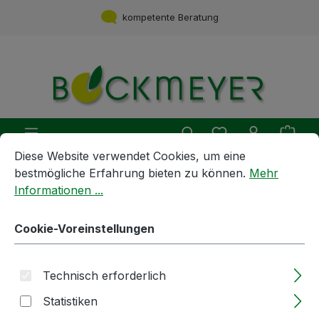
Zum Hauptinhalt springen
kompetente Beratung
Du hast 0 Produ
Ware
Cookie-Voreinstellungen
Diese Website verwendet Cookies, um eine bestmögliche E
Diese Website verwendet Cookies, um eine
bestmögliche Erfahrung bieten zu können.
Mehr
Getränkebehandlung und -Zubereitung
Informationen ...
Filterschichten
Cookie-Voreinstellungen
Filterschichten | 40x40cm |
KS80 S | nur als Karton
Technisch erforderlich
bestellbar | 25Stk / Pack
Statistiken