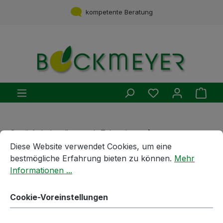
Zum Hauptinhalt springen
kompetente Beratung
Du hast 0 Produ
Ware
Getränkebehandlung und -Zubereitung
Cookie-Voreinstellungen
Diese Website verwendet Cookies, um eine bestmögliche E
Filterschichten
Diese Website verwendet Cookies, um eine
bestmögliche Erfahrung bieten zu können.
Mehr
Filterschichten | 20x20cm |
Informationen ...
K900 | 25Stk / Pack
Cookie-Voreinstellungen
Bildergalerie überspringen