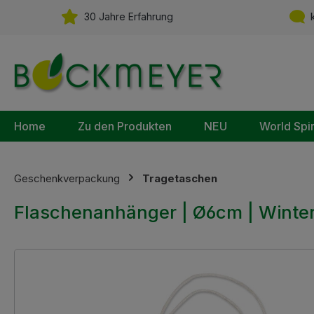
m Hauptinhalt springen
Zur Suche springen
Zur Hauptnavigation springen
30 Jahre Erfahrung
k
Home
Zu den Produkten
NEU
World Spi
Geschenkverpackung
Tragetaschen
Flaschenanhänger | Ø6cm | Winter
Bildergalerie überspringen