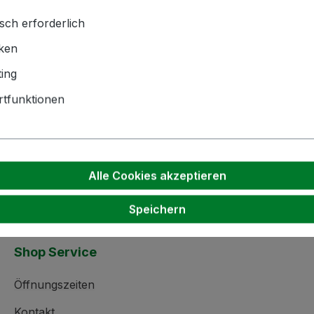
sehr winterlich aus.
sch erforderlich
iken
hnik GmbH | Zementwerk 3 |
ing
ngen | info(at)bockmeyer.de
tfunktionen
Alle Cookies akzeptieren
Speichern
Shop Service
Öffnungszeiten
Kontakt