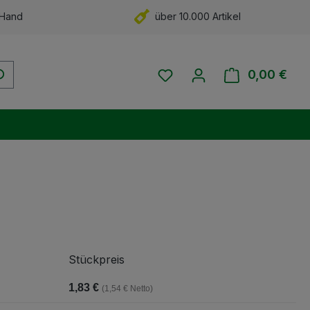
 Hand
über 10.000 Artikel
Du hast 0 Produkte auf 
0,00 €
Ware
Stückpreis
1,83 €
(1,54 € Netto)