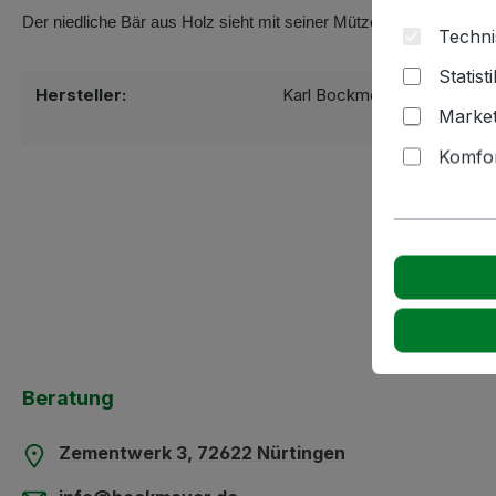
Der niedliche Bär aus Holz sieht mit seiner Mütze und dem Schal 
Techni
Statist
Hersteller:
Karl Bockmeyer Kellereitec
Market
72622 Nürti
Komfor
Beratung
Zementwerk 3, 72622 Nürtingen