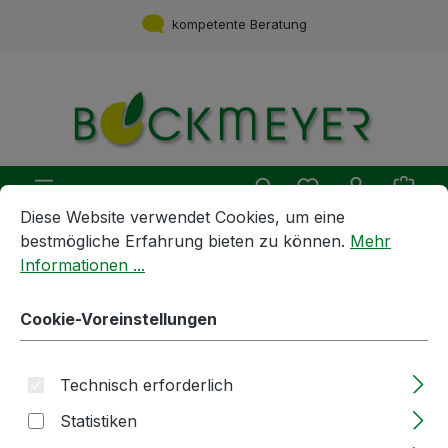
Zum Hauptinhalt springen
kompetente Beratung
Du hast 0 Produ
Ware
Cookie-Voreinstellungen
Diese Website verwendet Cookies, um eine bestmögliche E
Diese Website verwendet Cookies, um eine
bestmögliche Erfahrung bieten zu können.
Mehr
Informationen ...
Geräte und Maschinen
Wasseraufbereitung
Regeneriersalz | 2kg | Cadurex
Cookie-Voreinstellungen
Bildergalerie überspringen
Technisch erforderlich
Statistiken