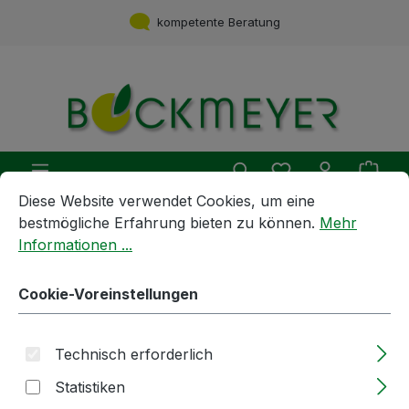
Zum Hauptinhalt springen
kompetente Beratung
Du hast 0 Produ
Ware
Cookie-Voreinstellungen
Diese Website verwendet Cookies, um eine bestmögliche E
Diese Website verwendet Cookies, um eine
bestmögliche Erfahrung bieten zu können.
Mehr
Geräte und Maschinen
Pumpen
Kreiselpumpe
Informationen ...
Kreiselpumpe | CDXHS | 230V /
Cookie-Voreinstellungen
400V | für heiße Flüssigkeiten
Technisch erforderlich
Bildergalerie überspringen
Statistiken