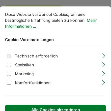
Cookie-Voreinstellungen
Diese Website verwendet Cookies, um eine bestmögliche E
Passendes Zubehör anzeigen
Diese Website verwendet Cookies, um eine
bestmögliche Erfahrung bieten zu können.
Mehr
Informationen ...
Cookie-Voreinstellungen
Technisch erforderlich
Statistiken
Produktgalerie überspringen
Kunden haben sich auch angesehen
Marketing
Komfortfunktionen
Alle Cookies akzeptieren