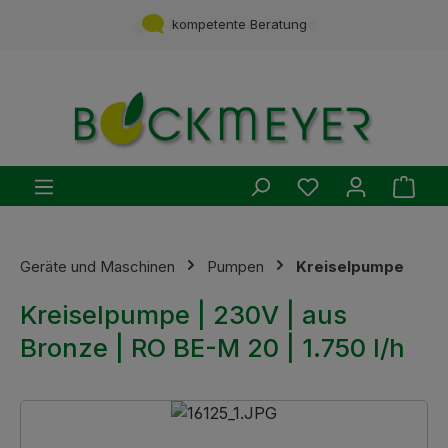
Zum Hauptinhalt springen
Service aus einer Hand
kompetente Beratung
Du hast 0 Produ
Ware
Geräte und Maschinen
Pumpen
Kreiselpumpe
Kreiselpumpe | 230V | aus
Bronze | RO BE-M 20 | 1.750 l/h
Bildergalerie überspringen