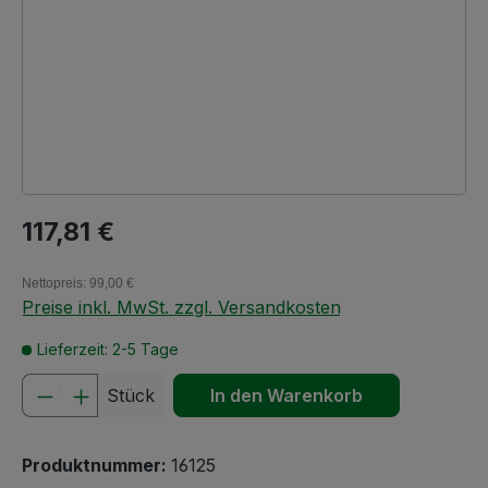
Regulärer Preis:
117,81 €
Nettopreis: 99,00 €
Preise inkl. MwSt. zzgl. Versandkosten
Lieferzeit: 2-5 Tage
Produkt Anzahl: Gib den gewünschten We
Stück
In den Warenkorb
Produktnummer:
16125