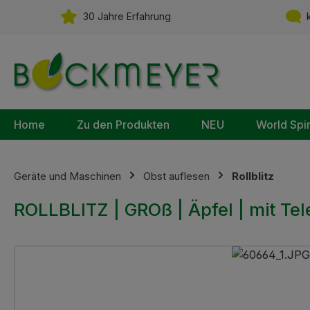
m Hauptinhalt springen
Zur Suche springen
Zur Hauptnavigation springen
30 Jahre Erfahrung
k
Home
Zu den Produkten
NEU
World Spi
Geräte und Maschinen
Obst auflesen
Rollblitz
ROLLBLITZ | GROß | Äpfel | mit Te
Bildergalerie überspringen