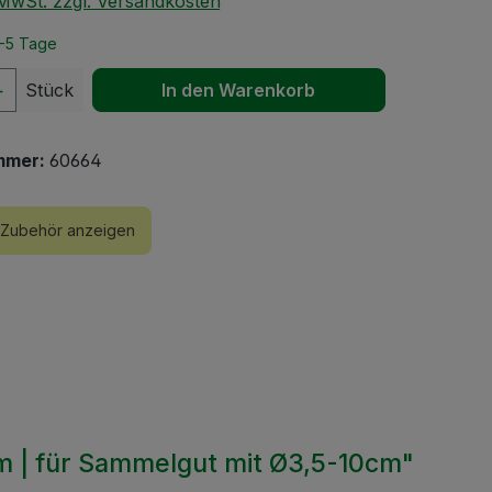
. MwSt. zzgl. Versandkosten
2-5 Tage
 Anzahl: Gib den gewünschten Wert ein 
Stück
In den Warenkorb
mmer:
60664
Zubehör anzeigen
0m | für Sammelgut mit Ø3,5-10cm"