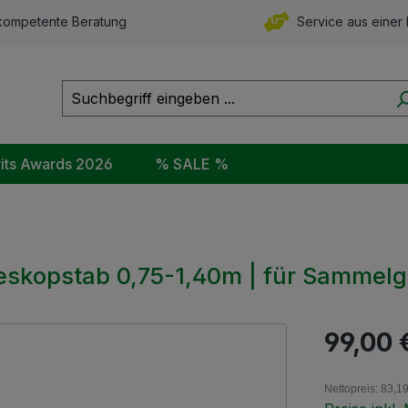
ompetente Beratung
Service aus einer
rits Awards 2026
% SALE %
leskopstab 0,75-1,40m | für Sammel
Regulärer Pr
99,00 
Nettopreis: 83,1