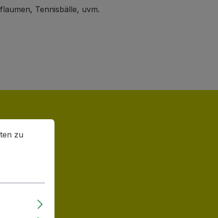
Pflaumen, Tennisbälle, uvm.
en zu können.
Mehr Informationen ...
ten zu