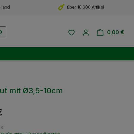
 Hand
über 10.000 Artikel
Du hast 0 Produkte auf 
0,00 €
Ware
gut mit Ø3,5-10cm
eis:
€
9 €