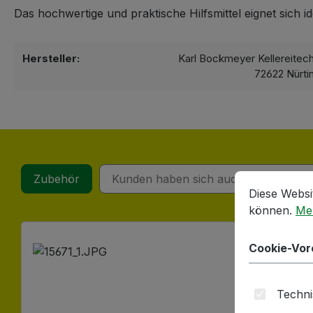
Das hochwertige und praktische Hilfsmittel eignet sich 
Hersteller:
Karl Bockmeyer Kellereitec
72622 Nürti
Cookie-Vorein
Diese Website
Zubehör
Kunden haben sich auch angesehen
Diese Websi
können.
Meh
Produktgalerie überspringen
Cookie-Vor
Techni