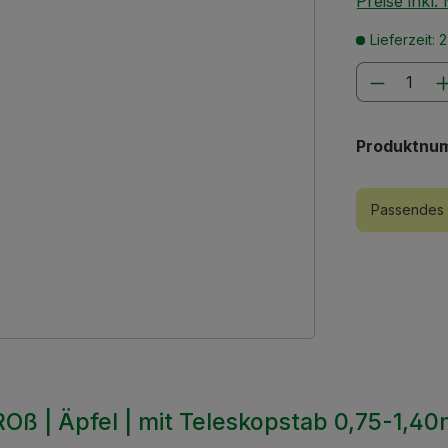
Preise inkl
Lieferzeit: 
Produkt
Produktnu
Passendes 
Oß | Äpfel | mit Teleskopstab 0,75-1,4