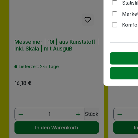
Statist
Market
Komfor
Messeimer | 10l | aus Kunststoff |
Obst- und
inkl. Skala | mit Ausguß
Lieferzeit: 2-5 Tage
Lieferzeit
Regulärer Preis:
16,18 €
Regulärer
10,47 €
Produkt Anzahl: Gib den gewünscht
Produk
Stück
In den Warenkorb
I