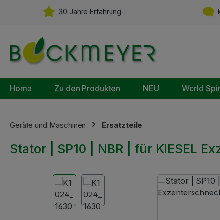
m Hauptinhalt springen
Zur Suche springen
Zur Hauptnavigation springen
30 Jahre Erfahrung
k
Home
Zu den Produkten
NEU
World Spi
Geräte und Maschinen
Ersatzteile
Stator | SP10 | NBR | für KIESEL E
Bildergalerie überspringen