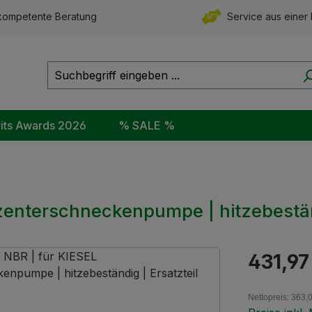
ompetente Beratung
Service aus einer
rits Awards 2026
% SALE %
xzenterschneckenpumpe | hitzebestän
Regulärer Pr
431,97
Nettopreis: 363,