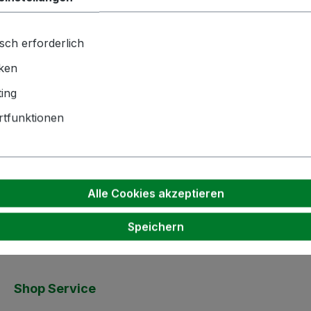
SP 10
sch erforderlich
iken
ing
hnik GmbH | Zementwerk 3 |
ngen | info(at)bockmeyer.de
tfunktionen
Alle Cookies akzeptieren
Speichern
Shop Service