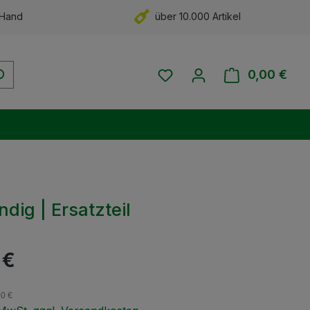
 Hand
über 10.000 Artikel
Du hast 0 Produkte auf 
0,00 €
Ware
dig | Ersatzteil
eis:
 €
00 €