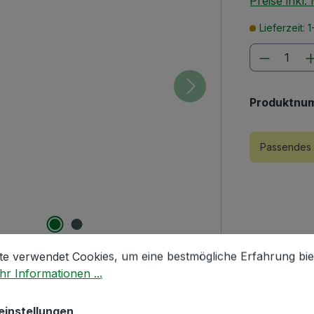
Preise inkl
Lieferzeit:
Produkt
Produktnu
Passendes 
stellungen
 verwendet Cookies, um eine bestmögliche Erfahrung biet
te verwendet Cookies, um eine bestmögliche Erfahrung bie
r Informationen ...
 NBR | für KIESEL Exzenterschneckenpump
einstellungen