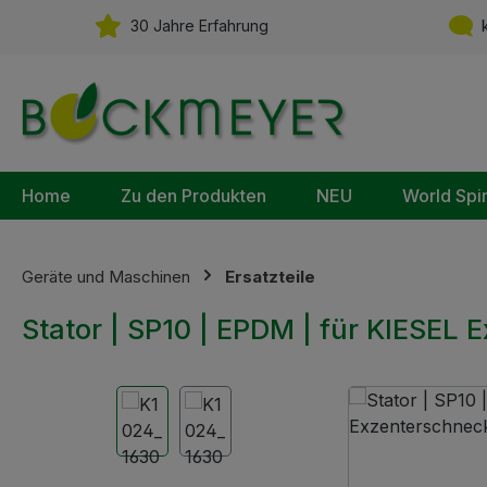
m Hauptinhalt springen
Zur Suche springen
Zur Hauptnavigation springen
30 Jahre Erfahrung
k
Home
Zu den Produkten
NEU
World Spi
Geräte und Maschinen
Ersatzteile
Stator | SP10 | EPDM | für KIESEL
Bildergalerie überspringen