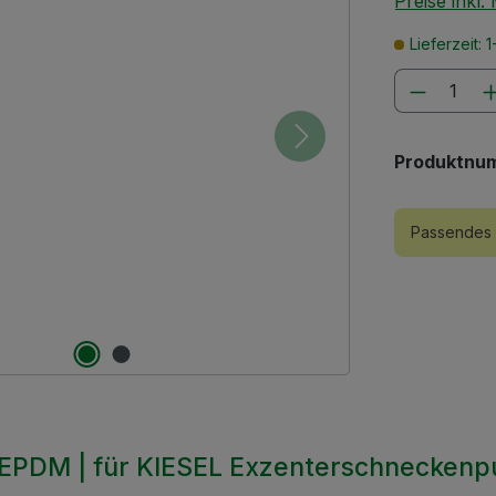
Preise inkl
Lieferzeit:
Produkt
Produktnu
Passendes 
| EPDM | für KIESEL Exzenterschneckenpu