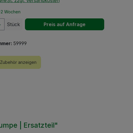
. MwSt. zzgl. Versandkosten
 1-2 Wochen
 Anzahl: Gib den gewünschten Wert ein 
Stück
Preis auf Anfrage
mmer:
59999
Zubehör anzeigen
mpe | Ersatzteil"