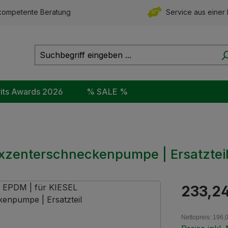
ompetente Beratung
Service aus einer
rits Awards 2026
% SALE %
 Exzenterschneckenpumpe | Ersatztei
Regulärer Pr
233,2
Nettopreis: 196,