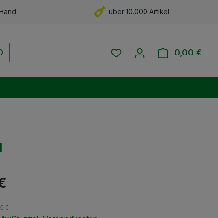
 Hand
über 10.000 Artikel
Du hast 0 Produkte auf 
0,00 €
Ware
l
eis:
 €
00 €