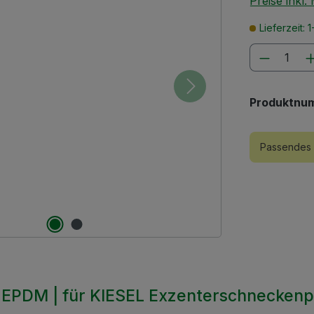
Preise inkl
Lieferzeit:
Produkt
Produktnu
Passendes 
| EPDM | für KIESEL Exzenterschneckenp