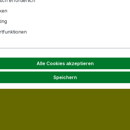
sch erforderlich
iken
ing
tfunktionen
Alle Cookies akzeptieren
Speichern
en Wert ein oder benutze die Schaltflä