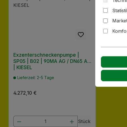
Techni
Statist
Market
Komfor
Exzenterschneckenpumpe |
SP05 | B02 | 90MA AG / DN65 AG
| KIESEL
Lieferzeit: 2-5 Tage
Regulärer Preis:
4.272,10 €
Produkt Anzahl: Gib den gewünscht
Stück