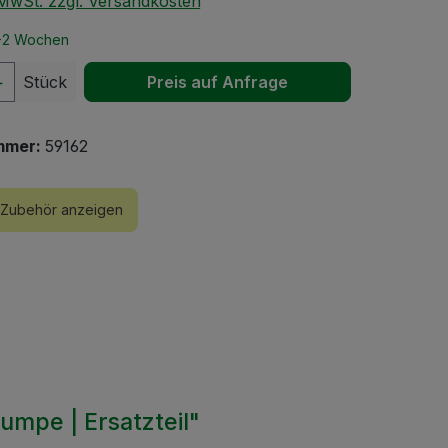
. MwSt. zzgl. Versandkosten
 1-2 Wochen
 Anzahl: Gib den gewünschten Wert ein 
Stück
Preis auf Anfrage
mmer:
59162
Zubehör anzeigen
umpe | Ersatzteil"