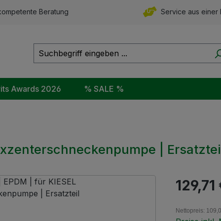
ompetente Beratung
Service aus einer
rits Awards 2026
% SALE %
 Exzenterschneckenpumpe | Ersatztei
Regulärer Pr
129,71
Nettopreis: 109,