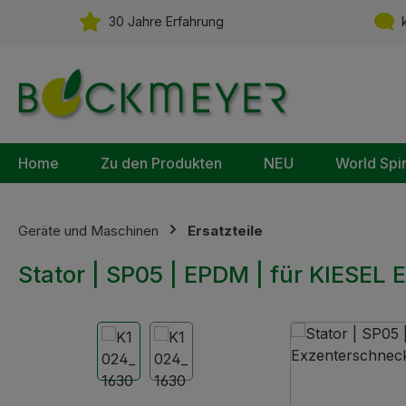
m Hauptinhalt springen
Zur Suche springen
Zur Hauptnavigation springen
30 Jahre Erfahrung
k
Home
Zu den Produkten
NEU
World Spi
Geräte und Maschinen
Ersatzteile
Stator | SP05 | EPDM | für KIESEL
Bildergalerie überspringen