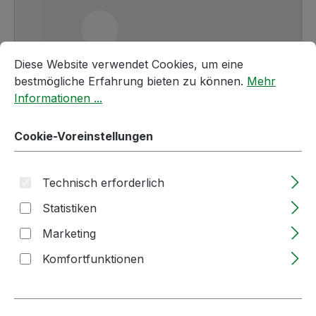
Cookie-Voreinstellungen
Diese Website verwendet Cookies, um eine bestmögliche E
Diese Website verwendet Cookies, um eine
bestmögliche Erfahrung bieten zu können.
Mehr
Informationen ...
Cookie-Voreinstellungen
Technisch erforderlich
Regulärer Preis:
160,65 €
Statistiken
Nettopreis: 135,00 €
Marketing
Preise inkl. MwSt. zzgl. Versandkosten
Komfortfunktionen
Lieferzeit: 2-5 Tage
Produkt Anzahl: Gib den gewünschten We
Stück
In den Warenkorb