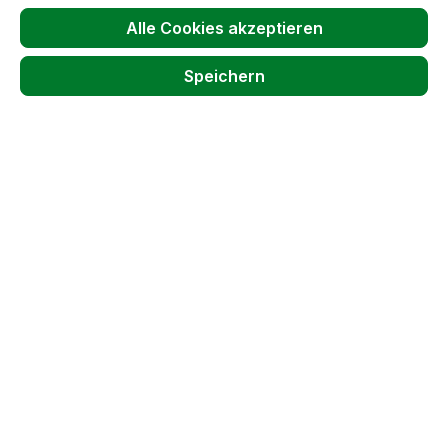
Alle Cookies akzeptieren
Produktnummer:
61585
Speichern
Passendes Zubehör anzeigen
Produktgalerie überspringen
Kunden haben sich auch angesehen