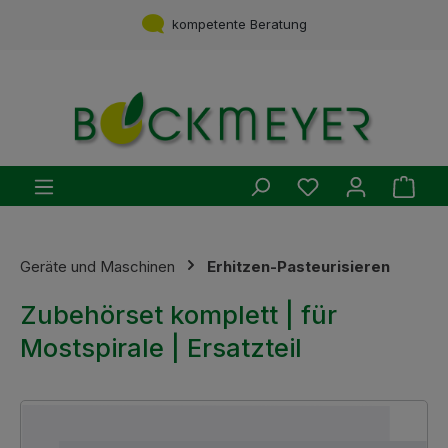
Zum Hauptinhalt springen
kompetente Beratung
Du hast 0 Produ
Ware
Geräte und Maschinen
Erhitzen-Pasteurisieren
Zubehörset komplett | für
Mostspirale | Ersatzteil
Bildergalerie überspringen