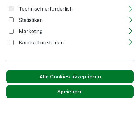
Technisch erforderlich
Bildergalerie überspringen
Statistiken
Marketing
Komfortfunktionen
Alle Cookies akzeptieren
Speichern
Anzahl
Stückpreis
ab
1
15,23 €
(12,80 € Netto)
ab
5
15,23 €
(12,80 € Netto)
Preise inkl. MwSt. zzgl. Versandkosten