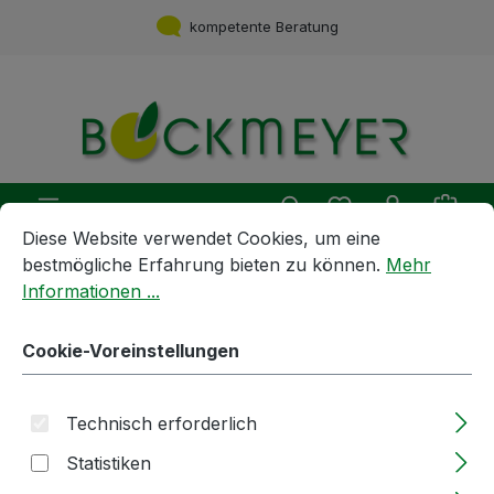
Zum Hauptinhalt springen
kompetente Beratung
Du hast 0 Produ
Ware
Cookie-Voreinstellungen
Diese Website verwendet Cookies, um eine bestmögliche E
Diese Website verwendet Cookies, um eine
bestmögliche Erfahrung bieten zu können.
Mehr
Informationen ...
Geräte und Maschinen
KIESEL® - Produkte
Ersatzteile
Cookie-Voreinstellungen
Reduzierstück | DN32 IG 32Mz
AG | aus Edelstahl
Technisch erforderlich
Statistiken
Bildergalerie überspringen