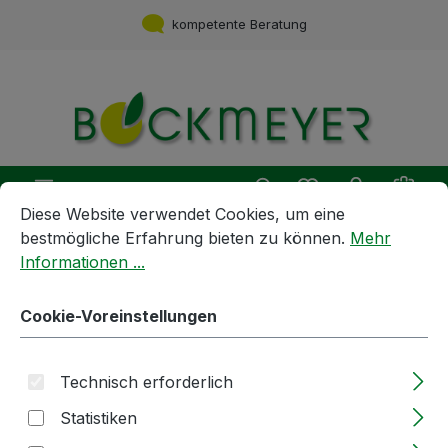
Zum Hauptinhalt springen
kompetente Beratung
Du hast 0 Produ
Ware
Cookie-Voreinstellungen
Diese Website verwendet Cookies, um eine bestmögliche E
Diese Website verwendet Cookies, um eine
bestmögliche Erfahrung bieten zu können.
Mehr
Informationen ...
Geräte und Maschinen
Armaturen und Hähne
Reduzierstück | DN40 IG DN25
Cookie-Voreinstellungen
AG | K/M | aus Edelstahl
Technisch erforderlich
Bildergalerie überspringen
Statistiken