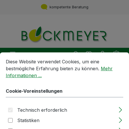
Zum Hauptinhalt springen
kompetente Beratung
Du hast 0 Produ
Ware
Cookie-Voreinstellungen
Diese Website verwendet Cookies, um eine bestmögliche E
Diese Website verwendet Cookies, um eine
bestmögliche Erfahrung bieten zu können.
Mehr
Informationen ...
Geräte und Maschinen
Armaturen und Hähne
Doppelvaterteil | DN40 | aus
Cookie-Voreinstellungen
Edelstahl
Technisch erforderlich
Bildergalerie überspringen
Statistiken