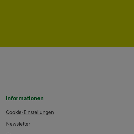
chen um die Anzahl zu erhöhen oder zu
Informationen
Cookie-Einstellungen
Newsletter