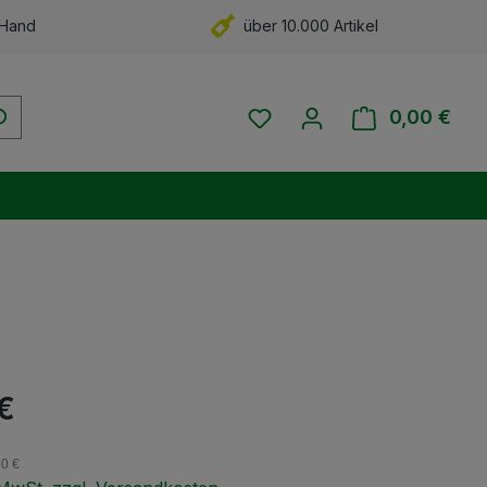
 Hand
über 10.000 Artikel
Du hast 0 Produkte auf 
0,00 €
Ware
eis:
 €
30 €