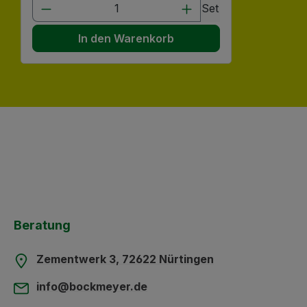
Produkt Anzahl: Gib den gewünscht
Set
In den Warenkorb
Beratung
Zementwerk 3, 72622 Nürtingen
info@bockmeyer.de