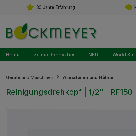
m Hauptinhalt springen
Zur Suche springen
Zur Hauptnavigation springen
30 Jahre Erfahrung
k
Home
Zu den Produkten
NEU
World Spi
Geräte und Maschinen
Armaturen und Hähne
Reinigungsdrehkopf | 1/2" | RF150 |
Bildergalerie überspringen