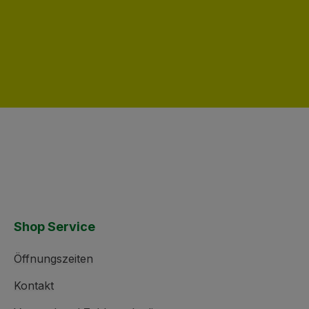
en Wert ein oder benutze die Schaltflä
Shop Service
Öffnungszeiten
Kontakt