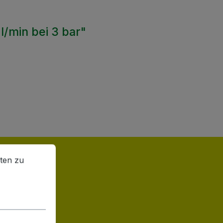
l/min bei 3 bar"
en zu können.
Mehr Informationen ...
ten zu