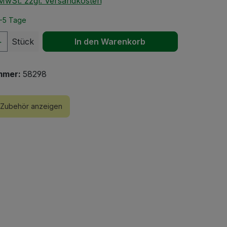
. MwSt. zzgl. Versandkosten
2-5 Tage
 Anzahl: Gib den gewünschten Wert ein 
Stück
In den Warenkorb
mmer:
58298
Zubehör anzeigen