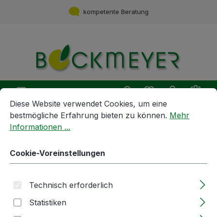
Zum Hauptinhalt springen
kompetente Beratung
Du hast 0 Produ
Ware
Cookie-Voreinstellungen
Diese Website verwendet Cookies, um eine bestmögliche E
Diese Website verwendet Cookies, um eine
bestmögliche Erfahrung bieten zu können.
Mehr
Informationen ...
Geräte und Maschinen
Armaturen und Hähne
1/3 | Schlauchverschraubung |
Cookie-Voreinstellungen
WKN | mit Tülle 32mm
Technisch erforderlich
Bildergalerie überspringen
Statistiken