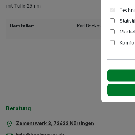
mit Tülle 25mm
Techni
Statist
Hersteller:
Karl Bockmeyer Kellereitec
Market
72622 Nürti
Komfor
Beratung
Zementwerk 3, 72622 Nürtingen