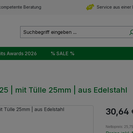
ompetente Beratung
Service aus einer
rits Awards 2026
% SALE %
5 | mit Tülle 25mm | aus Edelstahl
Regulärer Pr
30,64 
Nettopreis: 25,7