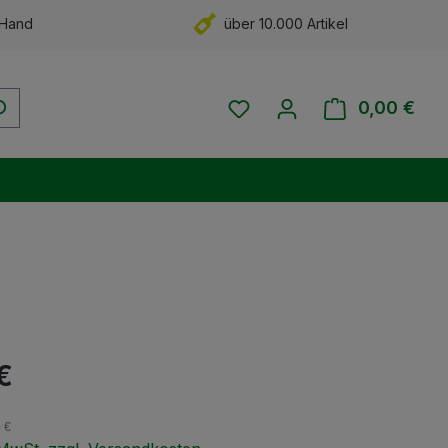
 Hand
über 10.000 Artikel
Du hast 0 Produkte auf 
0,00 €
Ware
eis:
€
5 €