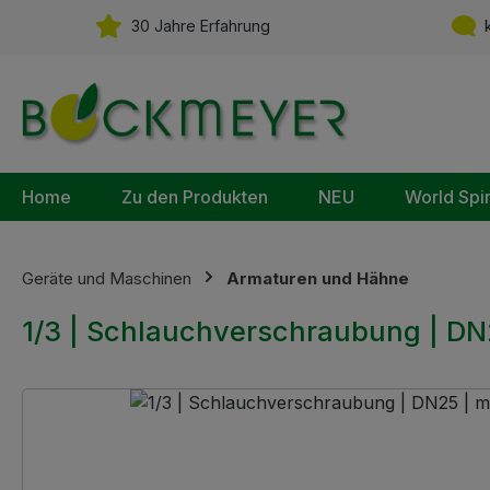
m Hauptinhalt springen
Zur Suche springen
Zur Hauptnavigation springen
30 Jahre Erfahrung
k
Home
Zu den Produkten
NEU
World Spi
Geräte und Maschinen
Armaturen und Hähne
1/3 | Schlauchverschraubung | DN2
Bildergalerie überspringen