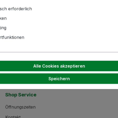
sch erforderlich
iken
hnik GmbH | Zementwerk 3 |
ing
ngen | info(at)bockmeyer.de
tfunktionen
Alle Cookies akzeptieren
Speichern
Shop Service
Öffnungszeiten
Kontakt