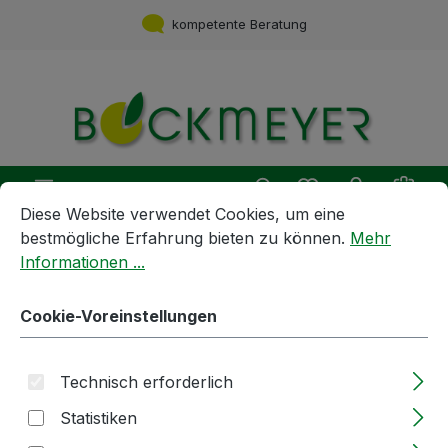
Zum Hauptinhalt springen
kompetente Beratung
Du hast 0 Produ
Ware
Cookie-Voreinstellungen
Diese Website verwendet Cookies, um eine bestmögliche E
Diese Website verwendet Cookies, um eine
bestmögliche Erfahrung bieten zu können.
Mehr
Informationen ...
Geräte und Maschinen
Armaturen und Hähne
Kugelhahn | 1 1/2" IG IG | aus
Cookie-Voreinstellungen
Edelstahl
Technisch erforderlich
Bildergalerie überspringen
Statistiken