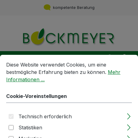
Zum Hauptinhalt springen
kompetente Beratung
Du hast 0 Produ
Ware
Cookie-Voreinstellungen
Diese Website verwendet Cookies, um eine bestmögliche E
Diese Website verwendet Cookies, um eine
bestmögliche Erfahrung bieten zu können.
Mehr
Informationen ...
Geräte und Maschinen
Armaturen und Hähne
Blindmutter | 2" | aus Edelstahl
Cookie-Voreinstellungen
Bildergalerie überspringen
Technisch erforderlich
Statistiken