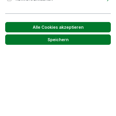
Preise inkl. MwSt. zzgl. Versandkosten
Lieferzeit: 2-5 Tage
Produkt Anzahl: Gib den gewünschten We
Stück
In den Warenkorb
Alle Cookies akzeptieren
Speichern
Produktnummer:
19535
Passendes Zubehör anzeigen