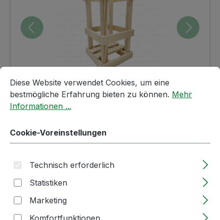
Cookie-Voreinstellungen
Diese Website verwendet Cookies, um eine bestmögliche E
Diese Website verwendet Cookies, um eine
bestmögliche Erfahrung bieten zu können.
Mehr
Informationen ...
Cookie-Voreinstellungen
Anzahl
Stückpreis
ab
1
29,13 €
(24,48 € Netto)
Technisch erforderlich
ab
10
27,67 €
(23,25 € Netto)
Statistiken
Marketing
ab
50
26,22 €
(22,03 € Netto)
Komfortfunktionen