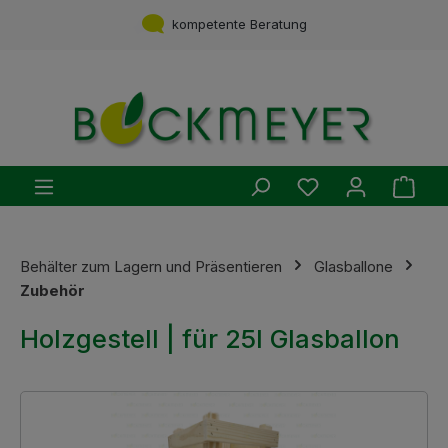
Zum Hauptinhalt springen
Service aus einer Hand
kompetente Beratung
Du hast 0 Produ
Ware
Behälter zum Lagern und Präsentieren
Glasballone
Zubehör
Holzgestell | für 25l Glasballon
Bildergalerie überspringen