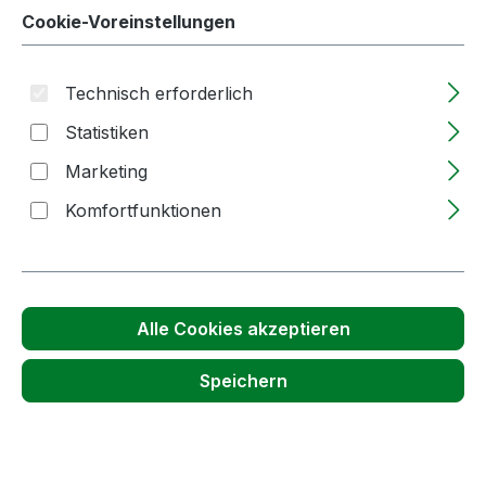
Cookie-Voreinstellungen
Technisch erforderlich
Statistiken
Marketing
Komfortfunktionen
Anzahl
Stückpreis
ab
1
7,20 €
(6,05 € Netto)
Alle Cookies akzeptieren
ab
10
6,83 €
(5,74 € Netto)
Speichern
ab
50
6,47 €
(5,44 € Netto)
Preise inkl. MwSt. zzgl. Versandkosten