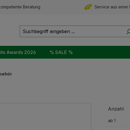
ompetente Beratung
Service aus einer
rits Awards 2026
% SALE %
behör
Anzahl
ab
1