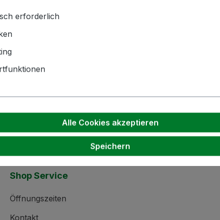
sch erforderlich
iken
hnik GmbH | Zementwerk 3 |
ing
ngen | info(at)bockmeyer.de
tfunktionen
Alle Cookies akzeptieren
Speichern
Shop Service
Öffnungszeiten
Kontakt