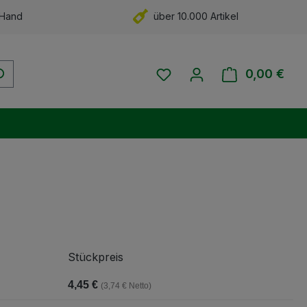
 Hand
über 10.000 Artikel
Du hast 0 Produkte auf 
0,00 €
Ware
Stückpreis
4,45 €
(3,74 € Netto)