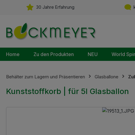
m Hauptinhalt springen
Zur Suche springen
Zur Hauptnavigation springen
30 Jahre Erfahrung
k
Home
Zu den Produkten
NEU
World Spi
Behälter zum Lagern und Präsentieren
Glasballone
Zu
Kunststoffkorb | für 5l Glasballon
Bildergalerie überspringen