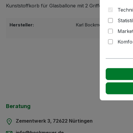
Kunststoffkorb für Glasballone mit 2 Griffen seitlich.
Techni
Statist
Hersteller:
Karl Bockmeyer Kellereitec
Market
72622 Nürti
Komfor
Beratung
Zementwerk 3, 72622 Nürtingen
info@bockmeyer.de