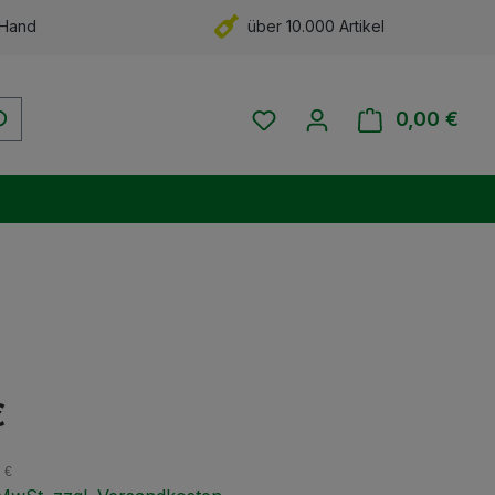
 Hand
über 10.000 Artikel
Du hast 0 Produkte auf 
0,00 €
Ware
eis:
€
7 €