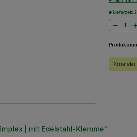
Preise inkl
Lieferzeit: 
Produkt
Produktnu
Passendes 
Simplex | mit Edelstahl-Klemme"