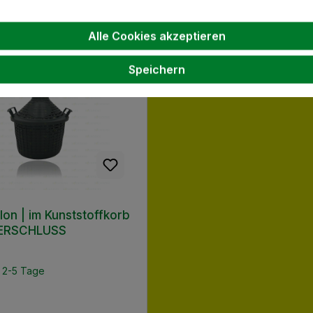
Alle Cookies akzeptieren
Speichern
llon | im Kunststoffkorb
VERSCHLUSS
: 2-5 Tage
 Preis: