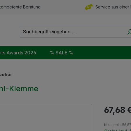
ompetente Beratung
Service aus einer
rits Awards 2026
% SALE %
behör
tahl-Klemme
Regulärer Pr
67,68 
Nettopreis: 56,8