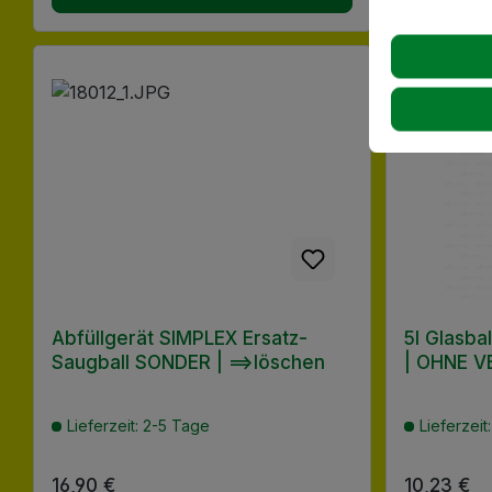
Abfüllgerät SIMPLEX Ersatz-
5l Glasba
Saugball SONDER | ==>löschen
| OHNE 
Lieferzeit: 2-5 Tage
Lieferzeit
Regulärer Preis:
16,90 €
Regulärer
10,23 €