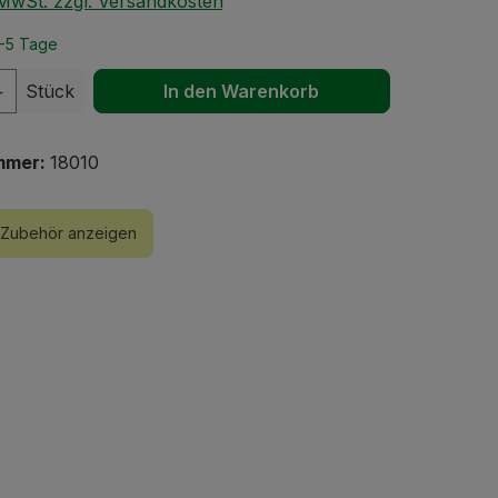
. MwSt. zzgl. Versandkosten
2-5 Tage
 Anzahl: Gib den gewünschten Wert ein 
Stück
In den Warenkorb
mmer:
18010
Zubehör anzeigen