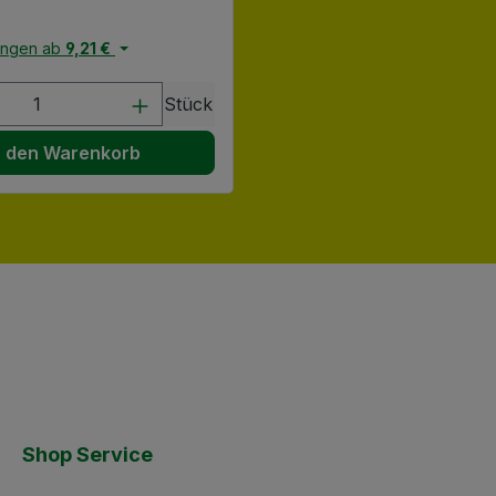
engen ab
9,21 €
en Wert ein oder benutze die Schaltflä
t Anzahl: Gib den gewünschten Wert ein
Stück
n den Warenkorb
Shop Service