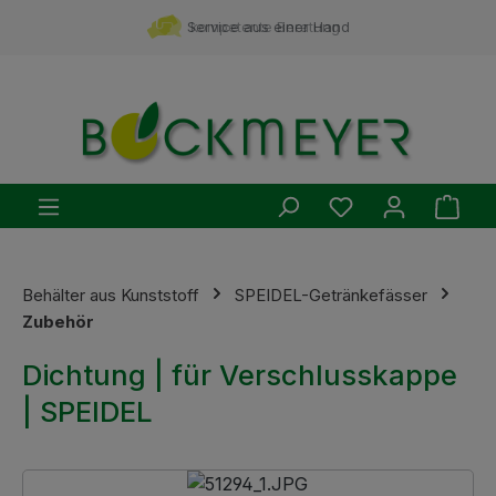
Zum Hauptinhalt springen
Service aus einer Hand
kompetente Beratung
Du hast 0 Produ
Ware
Behälter aus Kunststoff
SPEIDEL-Getränkefässer
Zubehör
Dichtung | für Verschlusskappe
| SPEIDEL
Bildergalerie überspringen