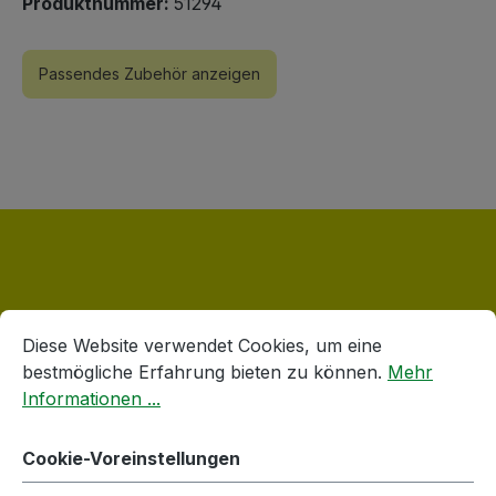
Produktnummer:
51294
Passendes Zubehör anzeigen
Cookie-Voreinstellungen
Diese Website verwendet Cookies, um eine bestmögliche E
Produktgalerie überspringen
Accessory Items
Diese Website verwendet Cookies, um eine
bestmögliche Erfahrung bieten zu können.
Mehr
Informationen ...
Cookie-Voreinstellungen