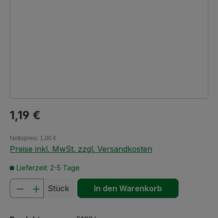
Regulärer Preis:
1,19 €
Nettopreis: 1,00 €
Preise inkl. MwSt. zzgl. Versandkosten
Lieferzeit: 2-5 Tage
Produkt Anzahl: Gib den gewünschten We
Stück
In den Warenkorb