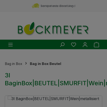
Zum Hauptinhalt springen
Service aus einer Hand
kompetente Beratung
Du hast 0 Produ
Ware
Bag in Box
Bag in Box Beutel
3l
BaginBox|BEUTEL|SMURFIT|Wein|me
Bildergalerie überspringen