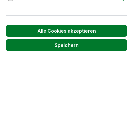
Passendes Zubehör anzeigen
Alle Cookies akzeptieren
Speichern
Produktgalerie überspringen
Kunden haben sich auch angesehen
Tipp