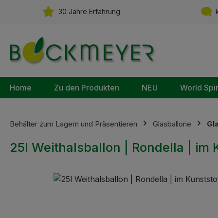
m Hauptinhalt springen
Zur Suche springen
Zur Hauptnavigation springen
30 Jahre Erfahrung
k
Home
Zu den Produkten
NEU
World Spi
Behälter zum Lagern und Präsentieren
Glasballone
Gl
25l Weithalsballon | Rondella | 
Bildergalerie überspringen