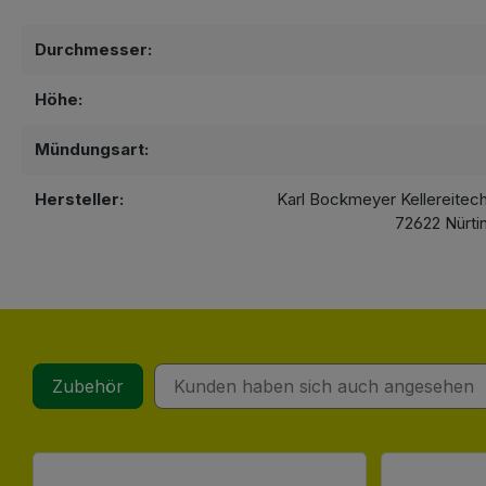
Durchmesser:
Höhe:
Mündungsart:
Hersteller:
Karl Bockmeyer Kellereitec
72622 Nürti
Zubehör
Kunden haben sich auch angesehen
Produktgalerie überspringen