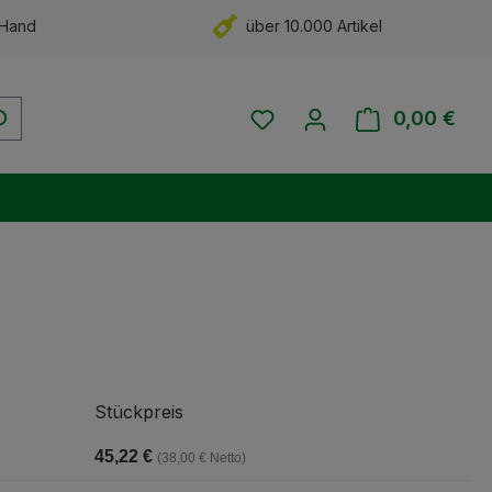
 Hand
über 10.000 Artikel
Du hast 0 Produkte auf 
0,00 €
Ware
Stückpreis
45,22 €
(38,00 € Netto)