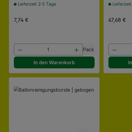
Lieferzeit: 2-5 Tage
Lieferzeit
Regulärer Preis:
7,74 €
Regulärer
67,68 €
Produkt Anzahl: Gib den gewünscht
Produk
Pack
In den Warenkorb
I