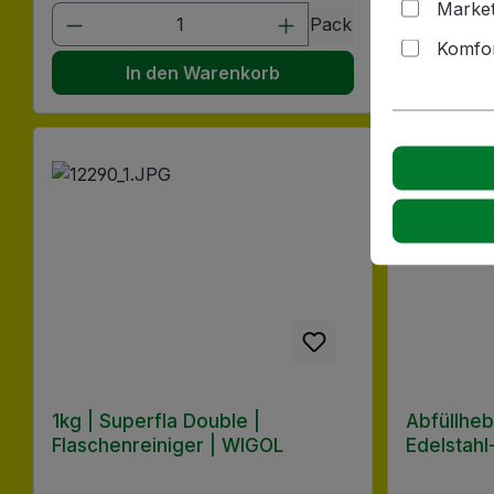
Market
Produkt Anzahl: Gib den gewünscht
Produk
Pack
Komfor
In den Warenkorb
I
1kg | Superfla Double |
Abfüllheb
Flaschenreiniger | WIGOL
Edelstah