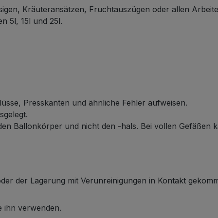
ssigen, Kräuteransätzen, Fruchtauszügen oder allen Arbeite
n 5l, 15l und 25l.
lüsse, Presskanten und ähnliche Fehler aufweisen.
sgelegt.
den Ballonkörper und nicht den -hals.
Bei vollen Gefäßen 
g oder der Lagerung mit Verunreinigungen in Kontakt gekom
ie ihn verwenden.