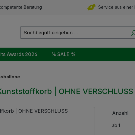
ompetente Beratung
Service aus einer
rits Awards 2026
% SALE %
asballone
im Kunststoffkorb | OHNE VERSCHLUSS
Anzahl
ab
1