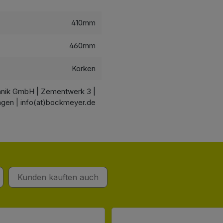
410mm
460mm
Korken
hnik GmbH | Zementwerk 3 |
ngen | info(at)bockmeyer.de
Kunden kauften auch