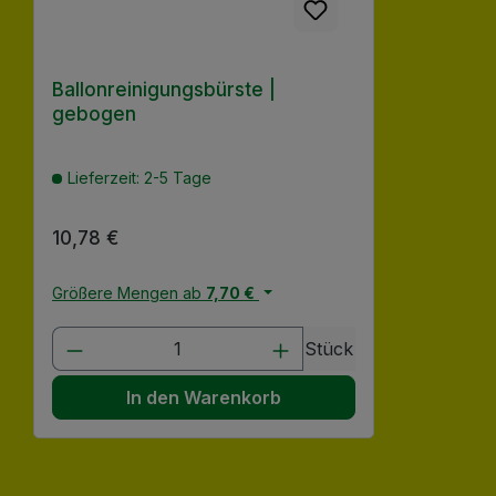
Ballonreinigungsbürste |
gebogen
Lieferzeit: 2-5 Tage
Regulärer Preis:
10,78 €
Größere Mengen ab
7,70 €
Produkt Anzahl: Gib den gewünscht
Stück
In den Warenkorb