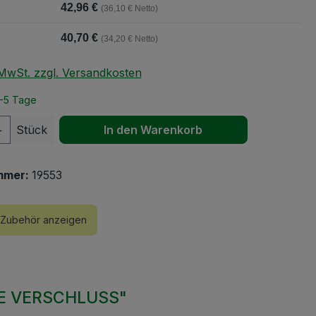
42,96 €
(36,10 € Netto)
40,70 €
(34,20 € Netto)
. MwSt. zzgl. Versandkosten
2-5 Tage
 Anzahl: Gib den gewünschten Wert ein 
Stück
In den Warenkorb
mmer:
19553
Zubehör anzeigen
OHNE VERSCHLUSS"