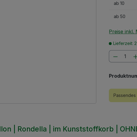
ab
10
ab
50
Preise inkl
Lieferzeit: 
Produkt
Produktnu
Passendes 
llon | Rondella | im Kunststoffkorb | 