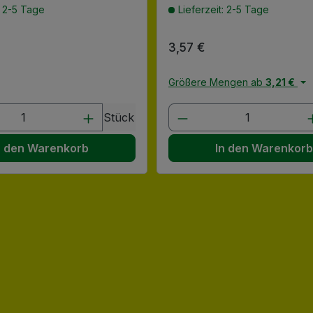
: 2-5 Tage
Lieferzeit: 2-5 Tage
 Preis:
Regulärer Preis:
3,57 €
Größere Mengen ab
3,21 €
en Wert ein oder benutze die Schaltflä
t Anzahl: Gib den gewünschten Wert ein
Produkt Anzahl: G
Stück
n den Warenkorb
In den Warenkor